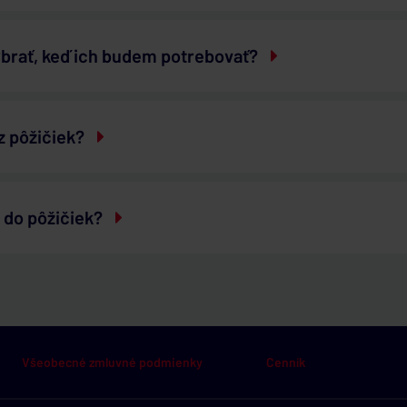
brať, keď ich budem potrebovať?
z pôžičiek?
í do pôžičiek?
Všeobecné zmluvné podmienky
Cenník