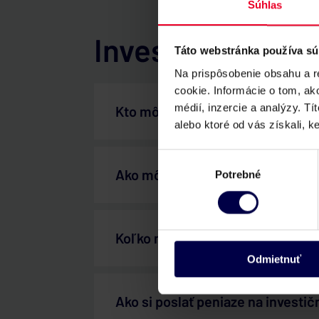
Súhlas
Investovanie
Táto webstránka používa sú
Na prispôsobenie obsahu a r
cookie. Informácie o tom, ak
médií, inzercie a analýzy. Tí
Kto môže na Majáku investovať?
alebo ktoré od vás získali, ke
Výber
Ako môžem investovať?
Potrebné
súhlasu
Koľko môžem investovať?
Odmietnuť
Ako si poslať peniaze na investič