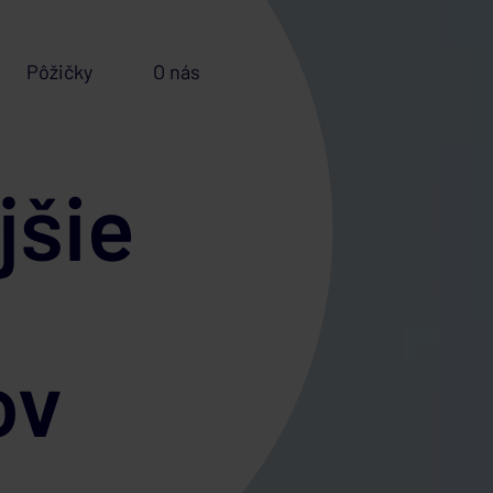
Pôžičky
O nás
jšie
ov