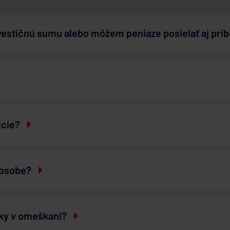
nvestičnú sumu alebo môžem peniaze posielať aj pri
ície?
 osobe?
čky v omeškaní?