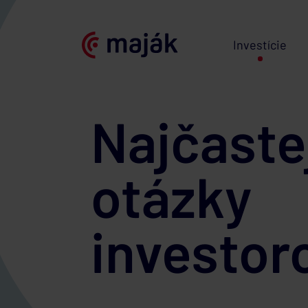
Investície
Najčaste
otázky
investor