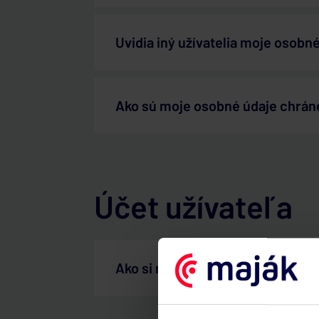
Uvidia iný užívatelia moje osobn
Ako sú moje osobné údaje chrá
Účet užívateľa
Ako si môžem zmeniť svoje osobn