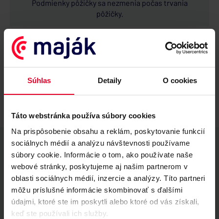
Podmienky pôžičky sa nezmenia počas trvania
pôžičky.
INVESTÍCIE
Vysoké a stabilné výnosy.
Garancia investovaných peňazí.
Súhlas
Detaily
O cookies
Prístup k investičnému účtu 24/7.
Táto webstránka používa súbory cookies
Na prispôsobenie obsahu a reklám, poskytovanie funkcií
sociálnych médií a analýzu návštevnosti používame
súbory cookie. Informácie o tom, ako používate naše
naše/vaše
benefity
webové stránky, poskytujeme aj našim partnerom v
oblasti sociálnych médií, inzercie a analýzy. Títo partneri
môžu príslušné informácie skombinovať s ďalšími
údajmi, ktoré ste im poskytli alebo ktoré od vás získali,
keď ste používali ich služby.