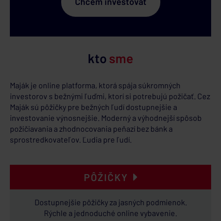
Chcem investovať
kto
sme
Maják je online platforma, ktorá spája súkromných
investorov s bežnými ľuďmi, ktorí si potrebujú požičať. Cez
Maják sú pôžičky pre bežných ľudí dostupnejšie a
investovanie výnosnejšie. Moderný a výhodnejší spôsob
požičiavania a zhodnocovania peňazí bez bánk a
sprostredkovateľov. Ľudia pre ľudí.
PÔŽIČKY
Dostupnejšie pôžičky za jasných podmienok.
Rýchle a jednoduché online vybavenie.