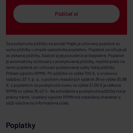
Požičať si
Za poskytnutie pôžičky na portáli Maják je účtovaný poplatok zo
sumy pôžičky v zmysle sadzobníka poplatkov. Poplatok sa účtuje až
zo získanej pôžičky, žiadosť aj jej posúdenie je bezplatné. Poplatok
je automaticky zúčtovaný z poskytovanej pôžičky, myslite preto na
tento poplatok pri určovaní požadovanej výšky Vašej pôžičky.
Príklad výpočtu RPMN: Pri pôžičke vo výške 700 €, s úrokovou
sadzbou 33 % p. a., s počtom mesačných splátok 36 vo výške 30,88
€, s poplatkom za poskytnutie úveru vo výške 21,00 € je celková
RPMN vo výške 35,43 %. Na schválenie a poskytnutie pôžičky nie je
právny nárok. Uvedený výpočet RPMN má nezáväzný charakter a
slúži výlučne na informatívne účely.
Poplatky