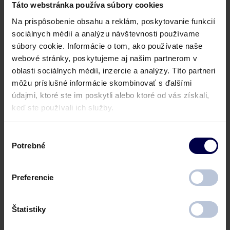
Táto webstránka používa súbory cookies
Na prispôsobenie obsahu a reklám, poskytovanie funkcií
Zvoľte si k Vašej pôžičke kvalitné poistenie a nemusíte sa
sociálnych médií a analýzu návštevnosti používame
báť prípadného
výpadku príjmov
zapríčineného
práceneschopnosťou, úrazom, hospitalizáciou alebo aj
súbory cookie. Informácie o tom, ako používate naše
stratou zamestnania.
webové stránky, poskytujeme aj našim partnerom v
oblasti sociálnych médií, inzercie a analýzy. Títo partneri
Vyberte si balíček, ktorý Vám vyhovuje v šírke krytia rizík:
môžu príslušné informácie skombinovať s ďalšími
údajmi, ktoré ste im poskytli alebo ktoré od vás získali,
keď ste používali ich služby.
Balík A
Výber
Poistenie pre prípad:
Potrebné
súhlasu
straty života, úplnej trvalej invalidity, úplnej dočasnej
invalidity (PN), hospitalizácie
Preferencie
Balík B
Štatistiky
Poistenie pre prípad: