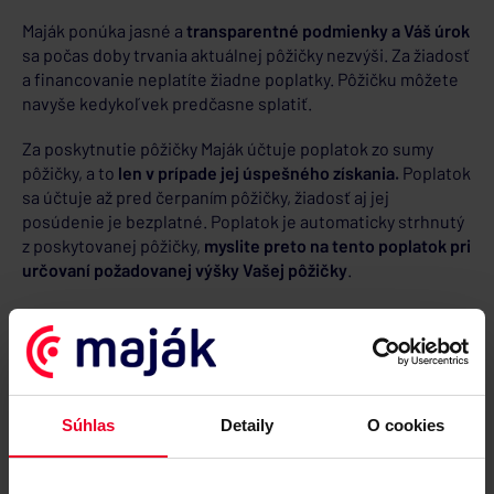
Maják ponúka jasné a
transparentné podmienky a Váš úrok
sa počas doby trvania aktuálnej pôžičky nezvýši. Za žiadosť
a financovanie neplatíte žiadne poplatky. Pôžičku môžete
navyše kedykoľvek predčasne splatiť.
Za poskytnutie pôžičky Maják účtuje poplatok zo sumy
pôžičky, a to
len v prípade jej úspešného získania.
Poplatok
sa účtuje až pred čerpaním pôžičky, žiadosť aj jej
posúdenie je bezplatné. Poplatok je automaticky strhnutý
z poskytovanej pôžičky,
myslite preto na tento poplatok pri
určovaní požadovanej výšky Vašej pôžičky
.
Cenník poplatkov nájdete na stránke
Cenník
.
Súhlas
Detaily
O cookies
Poistenie schopnosti splácať
pôžičku