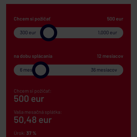
Chcem si požičať
500
eur
300
eur
1,000
eur
na dobu splácania
12
mesiacov
6
mesiacov
36
mesiacov
Chcem si požičať:
500
eur
Vaša mesačná splátka:
50,48
eur
Úrok:
37
%